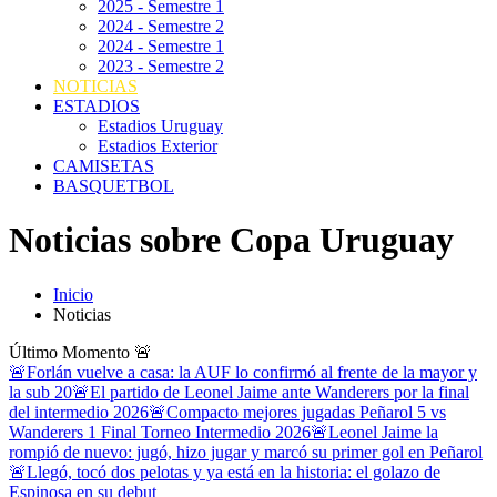
2025 - Semestre 1
2024 - Semestre 2
2024 - Semestre 1
2023 - Semestre 2
NOTICIAS
ESTADIOS
Estadios Uruguay
Estadios Exterior
CAMISETAS
BASQUETBOL
Noticias sobre Copa Uruguay
Inicio
Noticias
Último Momento
🚨
🚨Forlán vuelve a casa: la AUF lo confirmó al frente de la mayor y
la sub 20
🚨El partido de Leonel Jaime ante Wanderers por la final
del intermedio 2026
🚨Compacto mejores jugadas Peñarol 5 vs
Wanderers 1 Final Torneo Intermedio 2026
🚨Leonel Jaime la
rompió de nuevo: jugó, hizo jugar y marcó su primer gol en Peñarol
🚨Llegó, tocó dos pelotas y ya está en la historia: el golazo de
Espinosa en su debut