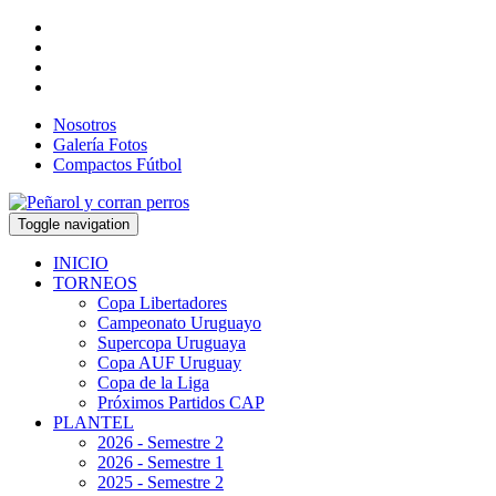
Nosotros
Galería Fotos
Compactos Fútbol
Toggle navigation
INICIO
TORNEOS
Copa Libertadores
Campeonato Uruguayo
Supercopa Uruguaya
Copa AUF Uruguay
Copa de la Liga
Próximos Partidos CAP
PLANTEL
2026 - Semestre 2
2026 - Semestre 1
2025 - Semestre 2