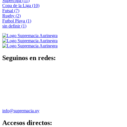
Supercopa
(11)
Copa de la Liga
(10)
Futsal
(7)
Rugby
(2)
Futbol Playa
(1)
sin definir
(1)
Seguinos en redes:
info@supremacia.uy
Accesos directos: