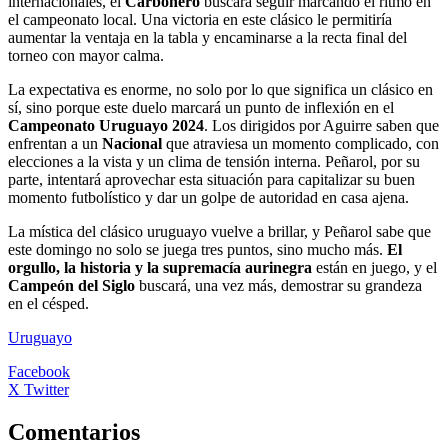
internacionales, el
Carbonero
buscará seguir marcando el ritmo en
el campeonato local. Una victoria en este clásico le permitiría
aumentar la ventaja en la tabla y encaminarse a la recta final del
torneo con mayor calma.
La expectativa es enorme, no solo por lo que significa un clásico en
sí, sino porque este duelo marcará un punto de inflexión en el
Campeonato Uruguayo 2024
. Los dirigidos por Aguirre saben que
enfrentan a un
Nacional
que atraviesa un momento complicado, con
elecciones a la vista y un clima de tensión interna. Peñarol, por su
parte, intentará aprovechar esta situación para capitalizar su buen
momento futbolístico y dar un golpe de autoridad en casa ajena.
La mística del clásico uruguayo vuelve a brillar, y Peñarol sabe que
este domingo no solo se juega tres puntos, sino mucho más.
El
orgullo, la historia y la supremacía
aurinegra
están en juego, y el
Campeón del Siglo
buscará, una vez más, demostrar su grandeza
en el césped.
Uruguayo
Facebook
X Twitter
Comentarios