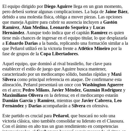
El equipo dirigido por
Diego Aguirre
llega en un gran momento,
pero deberá sortear algunas complicaciones. La baja de
Jaime Báez
,
debido a una molestia física, obliga a mover piezas. Las opciones
que maneja Aguirre para cubrir su ausencia incluyen a
Gastón
Ramírez
,
Alan Medina
,
Leonardo Sequeira
y
Lucas
Hernández
. Aunque todo indica que el capitán
Ramírez
es quien
tiene más chances de ingresar en el equipo titular, lo que desplazaría
a
Eduardo Darias
a la banda, replicando una formación similar a la
que Peñarol utilizó en la victoria frente a
Atlético Mineiro
por la
fase de grupos de la
Copa Libertadores
.
Aquel equipo, que dominó al rival brasileño, fue clave para
establecer el estilo de juego que Aguirre busca mantener,
caracterizado por un mediocampo sólido, bandas rápidas y
Maxi
Silvera
como principal referencia en ataque. De confirmarse esta
alineación, Peñarol presentará un once con
Washington Aguerre
en el arco;
Pedro Milans
,
Javier Méndez
,
Guzmán Rodríguez
y
Maximiliano Olivera
en la defensa; en el mediocampo estarán
Damián García
y
Ramírez
, mientras que
Javier Cabrera
,
Leo
Fernández
y
Darias
acompañarán a
Silvera
en ofensiva.
Este partido es crucial para
Peñarol
, que buscará no solo una
victoria clásica, sino también consolidar su liderato en el Clausura.
Con el ánimo en alto tras un gran rendimiento en competencias