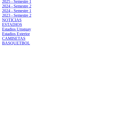
2025 - Semestre 1
2024 - Semestre 2
2024 - Semestre 1
2023 - Semestre 2
NOTICIAS
ESTADIOS
Estadios Uruguay
Estadios Exterior
CAMISETAS
BASQUETBOL
CLÁSICO:
PEÑAROL
BUSCA
CONSOLIDAR
SU DOMINIO
EN UN DUELO