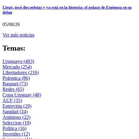
Llegó, tocó dos pelotas y ya está en la historia: el golazo de Espinosa en su
debut
05/08/26
Ver más noticias
Temas:
Uruguayo
(493)
Mercado
(254)
Libertadores
(216)
Polemica
(86)
Basquet
(73)
Redes
(65)
Copa Uruguay
(48)
AUF
(35)
Entrevista
(29)
Sanidad
(24)
Amistoso
(22)
Seleccion
(19)
Politica
(16)
Juveniles
(12)