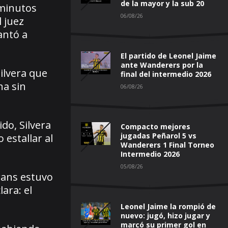
de la mayor y la sub 20
 minutos
06/08/26
 juez
antó a
El partido de Leonel Jaime
ante Wanderers por la
ilvera que
final del intermedio 2026
ha sin
06/08/26
do, Silvera
Compacto mejores
jugadas Peñarol 5 vs
 estallar al
Wanderers 1 Final Torneo
Intermedio 2026
05/08/26
rans estuvo
ara: el
Leonel Jaime la rompió de
nuevo: jugó, hizo jugar y
marcó su primer gol en