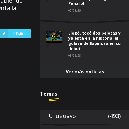
 sabiendo
Peñarol
nta la
05/08/26
Llegó, tocó dos pelotas y
X Twitter
ya está en la historia: el
golazo de Espinosa en su
debut
05/08/26
Ver más noticias
Temas:
Uruguayo
(493)