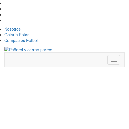
Nosotros
Galería Fotos
Compactos Fútbol
Toggle
navigati
COMPACTO
MEJORES
JUGADAS
LIVERPOOL 2