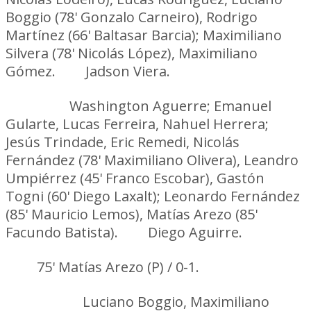
Boggio (78' Gonzalo Carneiro), Rodrigo
Martínez (66' Baltasar Barcia); Maximiliano
Silvera (78' Nicolás López), Maximiliano
Gómez.
DT:
Jadson Viera.
Peñarol:
Washington Aguerre; Emanuel
Gularte, Lucas Ferreira, Nahuel Herrera;
Jesús Trindade, Eric Remedi, Nicolás
Fernández (78' Maximiliano Olivera), Leandro
Umpiérrez (45' Franco Escobar), Gastón
Togni (60' Diego Laxalt); Leonardo Fernández
(85' Mauricio Lemos), Matías Arezo (85'
Facundo Batista).
DT:
Diego Aguirre.
Gol:
75' Matías Arezo (P) / 0-1.
Amarillas:
Luciano Boggio, Maximiliano