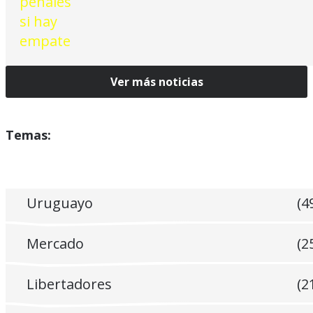
Ver más noticias
Temas:
Uruguayo
(4
Mercado
(2
Libertadores
(2