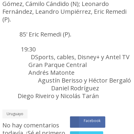
Gómez, Cámilo Cándido (N); Leonardo
Fernández, Leandro Umpiérrez, Eric Remedi
(P).
Roja:
85' Eric Remedi (P).
Hora:
19:30
Televisa:
DSports, cables, Disney+ y Antel TV
Estadio:
Gran Parque Central
Árbitro:
Andrés Matonte
Asistentes:
Agustín Berisso y Héctor Bergaló
Cuarto árbitro:
Daniel Rodríguez
VAR:
Diego Riveiro y Nicolás Tarán
Uruguayo
Facebook
No hay comentarios
todavía. ¡Sé el primero