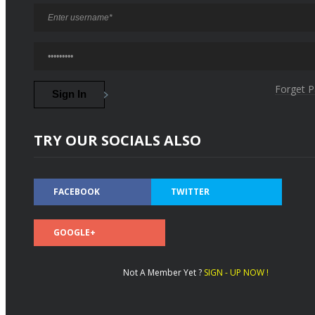
Forget 
TRY OUR SOCIALS ALSO
FACEBOOK
TWITTER
GOOGLE+
Not A Member Yet ?
SIGN - UP NOW !