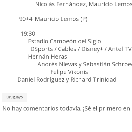
Amarillas:
Nicolás Fernández, Mauricio Lemos (
Roja:
90+4' Mauricio Lemos (P)
Hora:
19:30
Cancha:
Estadio Campeón del Siglo
Televisa:
DSports / Cables / Disney+ / Antel TV
Árbitro:
Hernán Heras
Asistentes:
Andrés Nievas y Sebastián Schroe
Cuarto árbitro:
Felipe Vikonis
VAR:
Daniel Rodríguez y Richard Trinidad
Uruguayo
No hay comentarios todavía. ¡Sé el primero en