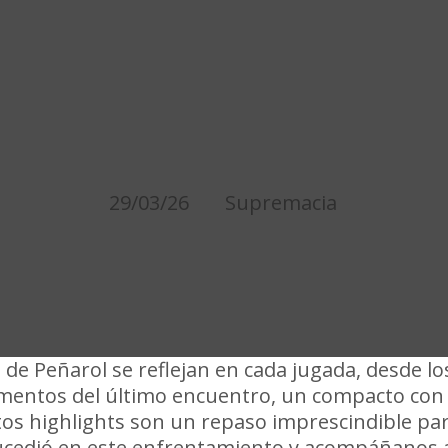
 MEJORES JUGADAS P
 CAMPEONATO APERTU
29/03/26
Supremacia
 de Peñarol se reflejan en cada jugada, desde lo
mentos del último encuentro, un compacto con
Estos highlights son un repaso imprescindible pa
 sucedió en este enfrentamiento y acompáñanos 