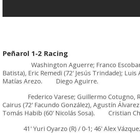
Peñarol 1-2 Racing
Peñarol:
Washington Aguerre; Franco Escobar,
Batista), Eric Remedi (72' Jesús Trindade); Lu
Matías Arezo.
DT:
Diego Aguirre.
Racing:
Federico Varese; Guillermo Cotugno, Ram
Cairus (72' Facundo González), Agustín Álvarez 
Tomás Habib (60' Nicolás Sosa).
DT:
Cristian C
Goles:
41' Yuri Oyarzo (R) / 0-1; 46' Alex Vázquez