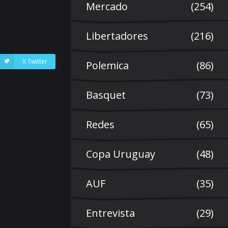
Mercado
(254)
Libertadores
(216)
X Twitter
Polemica
(86)
Basquet
(73)
Redes
(65)
Copa Uruguay
(48)
AUF
(35)
Entrevista
(29)