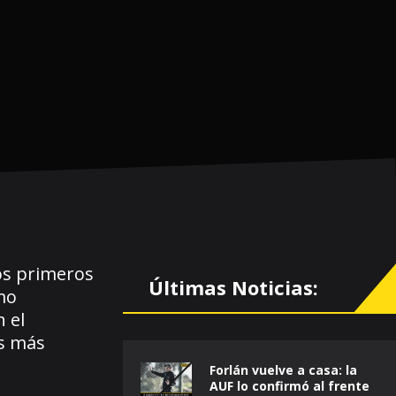
los primeros
Últimas Noticias:
mo
 el
es más
Forlán vuelve a casa: la
AUF lo confirmó al frente