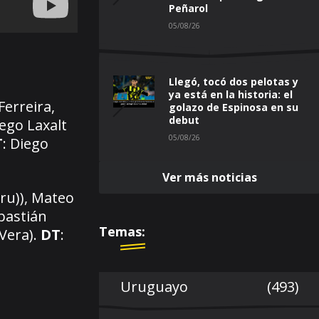
Peñarol
05/08/26
Llegó, tocó dos pelotas y
ya está en la historia: el
erreira,
golazo de Espinosa en su
debut
ego Laxalt
05/08/26
T
: Diego
Ver más noticias
ru)), Mateo
bastián
Temas:
Vera).
DT
:
Uruguayo
(493)