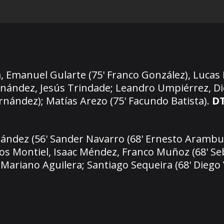
 Emanuel Gularte (75' Franco González), Lucas F
ernández, Jesús Trindade; Leandro Umpiérrez, Di
ernández); Matías Arezo (75' Facundo Batista).
D
rnández (56' Sander Navarro (68' Ernesto Arambu
cos Montiel, Isaac Méndez, Franco Muñoz (68' Se
Mariano Aguilera; Santiago Sequeira (68' Diego 