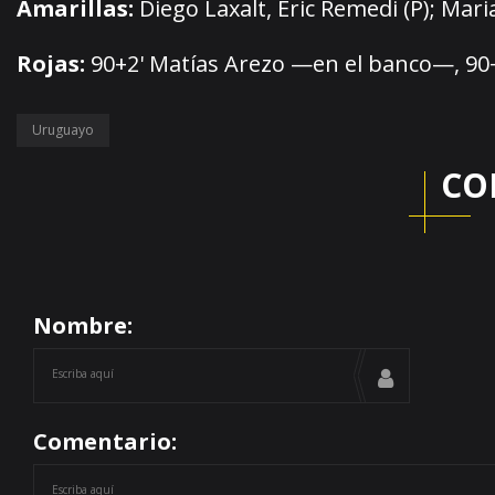
Amarillas:
Diego Laxalt, Eric Remedi (P); Mari
Rojas:
90+2' Matías Arezo —en el banco—, 90+3'
Uruguayo
CO
Nombre:
Comentario: