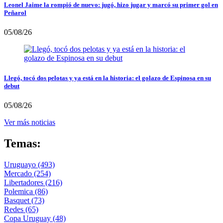
Leonel Jaime la rompió de nuevo: jugó, hizo jugar y marcó su primer gol en
Peñarol
05/08/26
Llegó, tocó dos pelotas y ya está en la historia: el golazo de Espinosa en su
debut
05/08/26
Ver más noticias
Temas:
Uruguayo
(493)
Mercado
(254)
Libertadores
(216)
Polemica
(86)
Basquet
(73)
Redes
(65)
Copa Uruguay
(48)