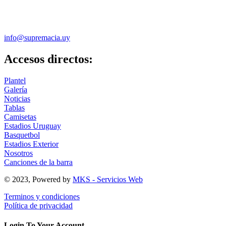
info@supremacia.uy
Accesos directos:
Plantel
Galería
Noticias
Tablas
Camisetas
Estadios Uruguay
Basquetbol
Estadios Exterior
Nosotros
Canciones de la barra
© 2023, Powered by
MKS - Servicios Web
Terminos y condiciones
Política de privacidad
Login To Your Account