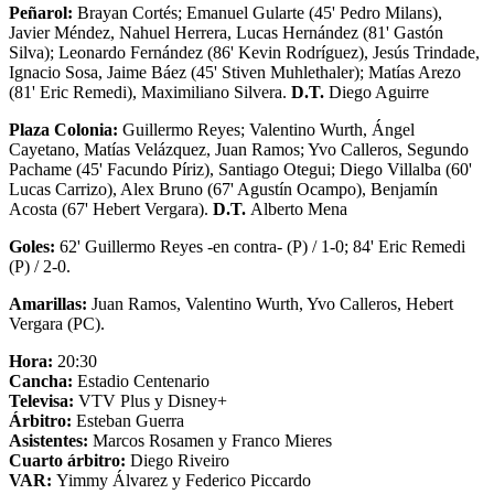
Peñarol:
Brayan Cortés; Emanuel Gularte (45' Pedro Milans),
Javier Méndez, Nahuel Herrera, Lucas Hernández (81' Gastón
Silva); Leonardo Fernández (86' Kevin Rodríguez), Jesús Trindade,
Ignacio Sosa, Jaime Báez (45' Stiven Muhlethaler); Matías Arezo
(81' Eric Remedi), Maximiliano Silvera.
D.T.
Diego Aguirre
Plaza Colonia:
Guillermo Reyes; Valentino Wurth, Ángel
Cayetano, Matías Velázquez, Juan Ramos; Yvo Calleros, Segundo
Pachame (45' Facundo Píriz), Santiago Otegui; Diego Villalba (60'
Lucas Carrizo), Alex Bruno (67' Agustín Ocampo), Benjamín
Acosta (67' Hebert Vergara).
D.T.
Alberto Mena
Goles:
62' Guillermo Reyes -en contra- (P) / 1-0; 84' Eric Remedi
(P) / 2-0.
Amarillas:
Juan Ramos, Valentino Wurth, Yvo Calleros, Hebert
Vergara (PC).
Hora:
20:30
Cancha:
Estadio Centenario
Televisa:
VTV Plus y Disney+
Árbitro:
Esteban Guerra
Asistentes:
Marcos Rosamen y Franco Mieres
Cuarto árbitro:
Diego Riveiro
VAR:
Yimmy Álvarez y Federico Piccardo