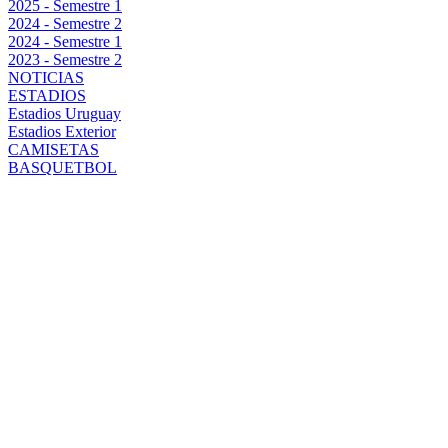
2025 - Semestre 1
2024 - Semestre 2
2024 - Semestre 1
2023 - Semestre 2
NOTICIAS
ESTADIOS
Estadios Uruguay
Estadios Exterior
CAMISETAS
BASQUETBOL
COMPACTO
MEJORES
JUGADAS
PEÑAROL 2 VS
PLAZA
COLONIA 0