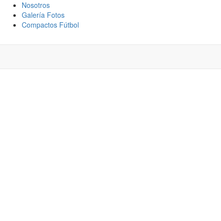
Nosotros
Galería Fotos
Compactos Fútbol
ORES JUGADAS
LAZA COLONIA 0
E A 2025