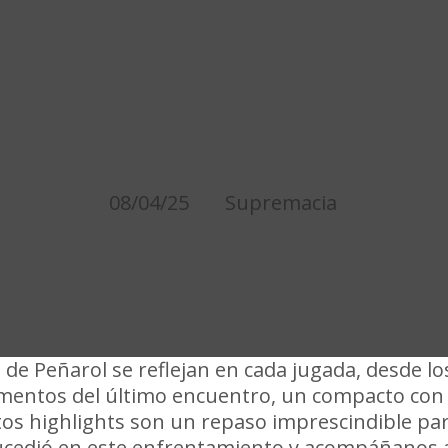
MEJORES JUGADAS PE
NIO 0 COPA LIBERTAD
08/04/25
Supremacia
 de Peñarol se reflejan en cada jugada, desde lo
mentos del último encuentro, un compacto con
Estos highlights son un repaso imprescindible pa
 sucedió en este enfrentamiento y acompáñanos 