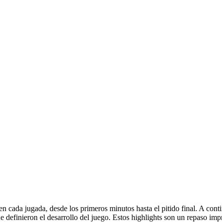
JUGADAS PEÑAROL 4
ES 2 CAMPEONATO
 en cada jugada, desde los primeros minutos hasta el pitido final. A co
definieron el desarrollo del juego. Estos highlights son un repaso impr