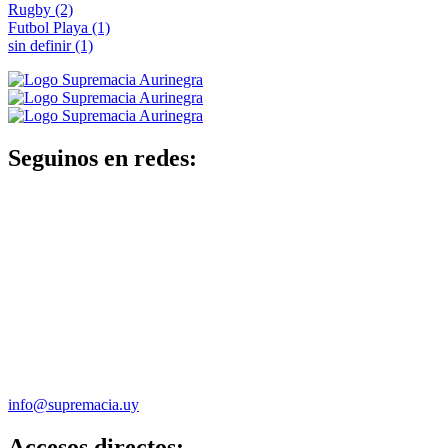
Rugby
(2)
Futbol Playa
(1)
sin definir
(1)
Seguinos en redes:
info@supremacia.uy
Accesos directos: