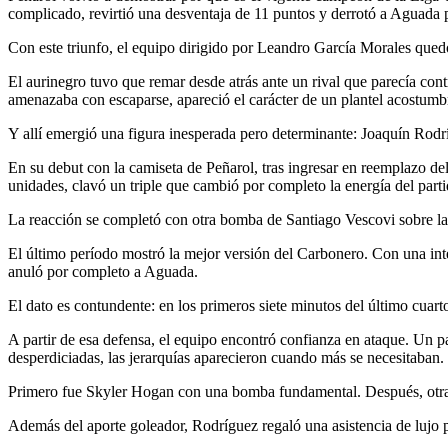
complicado, revirtió una desventaja de 11 puntos y derrotó a Aguada pa
Con este triunfo, el equipo dirigido por Leandro García Morales quedó
El aurinegro tuvo que remar desde atrás ante un rival que parecía cont
amenazaba con escaparse, apareció el carácter de un plantel acostumbra
Y allí emergió una figura inesperada pero determinante: Joaquín Rodr
En su debut con la camiseta de Peñarol, tras ingresar en reemplazo de
unidades, clavó un triple que cambió por completo la energía del parti
La reacción se completó con otra bomba de Santiago Vescovi sobre la c
El último período mostró la mejor versión del Carbonero. Con una inte
anuló por completo a Aguada.
El dato es contundente: en los primeros siete minutos del último cuart
A partir de esa defensa, el equipo encontró confianza en ataque. Un pa
desperdiciadas, las jerarquías aparecieron cuando más se necesitaban.
Primero fue Skyler Hogan con una bomba fundamental. Después, otra 
Además del aporte goleador, Rodríguez regaló una asistencia de lujo p