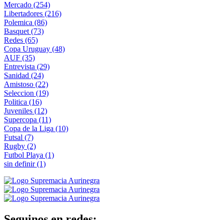
Mercado
(254)
Libertadores
(216)
Polemica
(86)
Basquet
(73)
Redes
(65)
Copa Uruguay
(48)
AUF
(35)
Entrevista
(29)
Sanidad
(24)
Amistoso
(22)
Seleccion
(19)
Politica
(16)
Juveniles
(12)
Supercopa
(11)
Copa de la Liga
(10)
Futsal
(7)
Rugby
(2)
Futbol Playa
(1)
sin definir
(1)
Seguinos en redes: