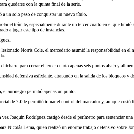
ra quedarse con la quinta final de la serie.
 a un solo paso de conquistar un nuevo título.
rolar el trámite, especialmente durante un tercer cuarto en el que limit
do a jugar este tipo de instancias.
íguez.
l lesionado Norris Cole, el mercedario asumió la responsabilidad en el
do.
hicharra para cerrar el tercer cuarto apenas seis puntos abajo y aliment
nsidad defensiva asfixiante, atrapando en la salida de los bloqueos y 
o, el aurinegro permitió apenas un punto.
rcial de 7-0 le permitió tomar el control del marcador y, aunque costó l
vez Joaquín Rodríguez castigó desde el perímetro para sentenciar una 
ara Nicolás Lema, quien realizó un enorme trabajo defensivo sobre Jord