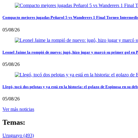
Compacto mejores jugadas Peñarol 5 vs Wanderers 1 Final Torneo Intermedi
05/08/26
Leonel Jaime la rompió de nuevo: jugó, hizo jugar y marcó su primer gol en 
05/08/26
Llegó, tocó dos pelotas y ya está en la historia: el golazo de Espinosa en su deb
05/08/26
Ver más noticias
Temas:
Uruguayo
(493)