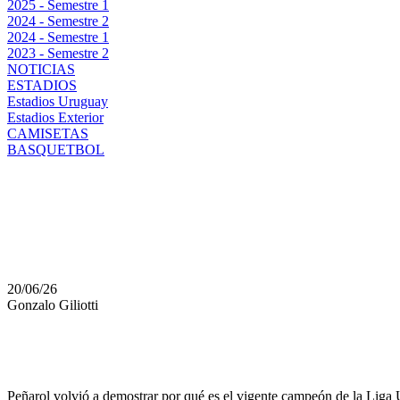
2025 - Semestre 1
2024 - Semestre 2
2024 - Semestre 1
2023 - Semestre 2
NOTICIAS
ESTADIOS
Estadios Uruguay
Estadios Exterior
CAMISETAS
BASQUETBOL
CON EL CORAZÓN EN
PEÑAROL SE PUSO A 
20/06/26
Gonzalo Giliotti
Peñarol volvió a demostrar por qué es el vigente campeón de la Lig