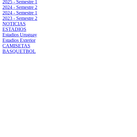
2025 - Semestre 1
2024 - Semestre 2
2024 - Semestre 1
2023 - Semestre 2
NOTICIAS
ESTADIOS
Estadios Uruguay
Estadios Exterior
CAMISETAS
BASQUETBOL
¿CUÁNDO
VUELVE A
JUGAR
PEÑAROL POR
EL TORNEO
INTERMEDIO