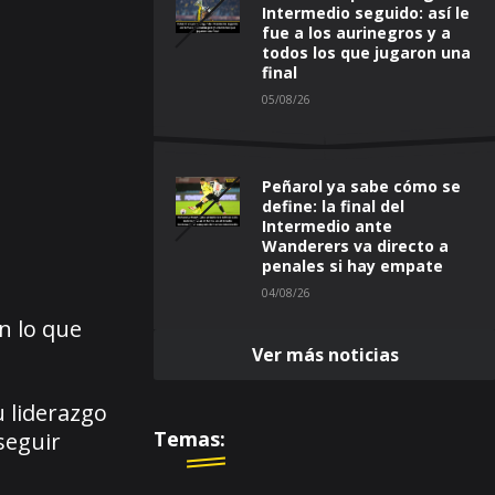
Intermedio seguido: así le
fue a los aurinegros y a
todos los que jugaron una
final
05/08/26
Peñarol ya sabe cómo se
define: la final del
Intermedio ante
Wanderers va directo a
penales si hay empate
04/08/26
n lo que
Ver más noticias
u liderazgo
Temas:
seguir