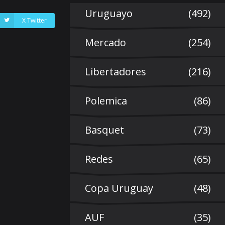
Uruguayo
(492)
X Twitter
Mercado
(254)
Libertadores
(216)
Polemica
(86)
Basquet
(73)
Redes
(65)
Copa Uruguay
(48)
AUF
(35)