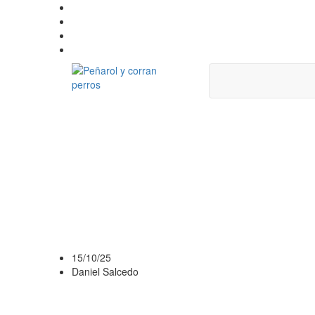
DEFENSOR SPOR
HORA, CANAL Y 
DETALLES DE LA
COPA AUF URUG
15/10/25
Daniel Salcedo