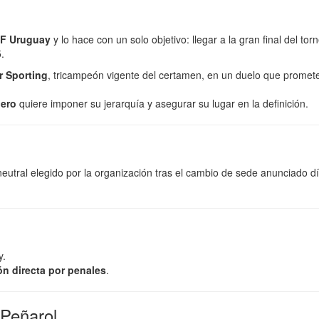
UF Uruguay
y lo hace con un solo objetivo: llegar a la gran final del tor
.
r Sporting
, tricampeón vigente del certamen, en un duelo que promet
ero
quiere imponer su jerarquía y asegurar su lugar en la definición.
neutral elegido por la organización tras el cambio de sede anunciado d
y.
ón directa por penales
.
 Peñarol