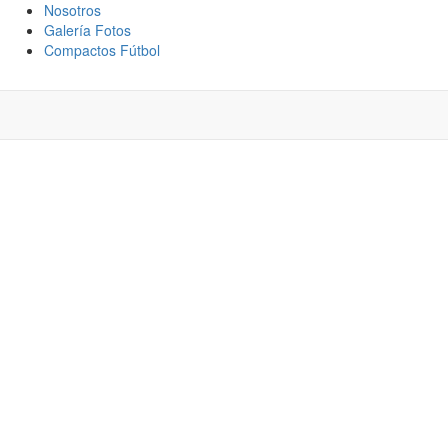
Nosotros
Galería Fotos
Compactos Fútbol
TING VS PEÑAROL:
TODOS LOS
 SEMIFINAL DE LA
UAY