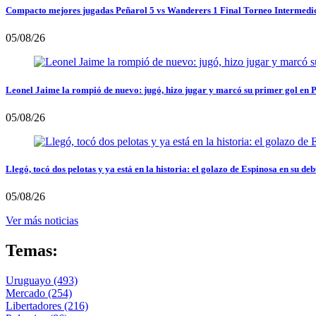
Compacto mejores jugadas Peñarol 5 vs Wanderers 1 Final Torneo Intermedi
05/08/26
Leonel Jaime la rompió de nuevo: jugó, hizo jugar y marcó su primer gol en 
05/08/26
Llegó, tocó dos pelotas y ya está en la historia: el golazo de Espinosa en su deb
05/08/26
Ver más noticias
Temas:
Uruguayo
(493)
Mercado
(254)
Libertadores
(216)