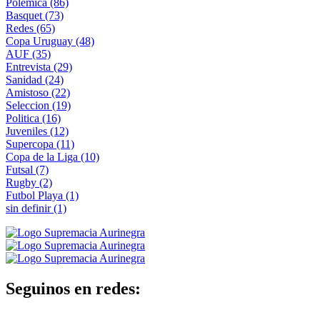
Polemica
(86)
Basquet
(73)
Redes
(65)
Copa Uruguay
(48)
AUF
(35)
Entrevista
(29)
Sanidad
(24)
Amistoso
(22)
Seleccion
(19)
Politica
(16)
Juveniles
(12)
Supercopa
(11)
Copa de la Liga
(10)
Futsal
(7)
Rugby
(2)
Futbol Playa
(1)
sin definir
(1)
Seguinos en redes: