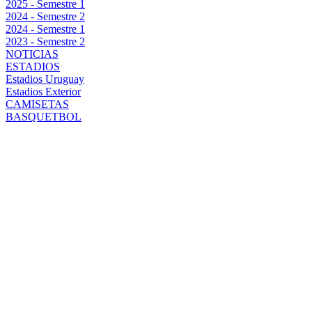
2025 - Semestre 1
2024 - Semestre 2
2024 - Semestre 1
2023 - Semestre 2
NOTICIAS
ESTADIOS
Estadios Uruguay
Estadios Exterior
CAMISETAS
BASQUETBOL
DIEGO
AGUIRRE
PREVIO AL
CLÁSICO:
LLEGAMOS
EN UN BUEN