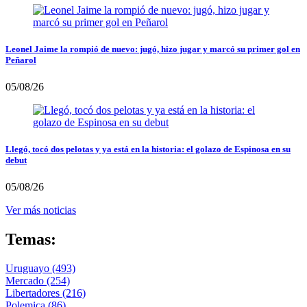
Leonel Jaime la rompió de nuevo: jugó, hizo jugar y marcó su primer gol en
Peñarol
05/08/26
Llegó, tocó dos pelotas y ya está en la historia: el golazo de Espinosa en su
debut
05/08/26
Ver más noticias
Temas:
Uruguayo
(493)
Mercado
(254)
Libertadores
(216)
Polemica
(86)