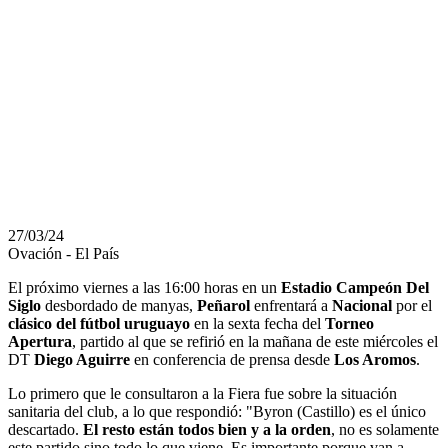
MOMENTO,
PERO NO CON
EXCESO DE
CONFIANZA
27/03/24
Ovación - El País
El próximo viernes a las 16:00 horas en un
Estadio Campeón Del
Siglo
desbordado de manyas,
Peñarol
enfrentará a
Nacional
por el
clásico del fútbol uruguayo
en la sexta fecha del
Torneo
Apertura
, partido al que se refirió en la mañana de este miércoles el
DT
Diego Aguirre
en conferencia de prensa desde
Los Aromos
.
Lo primero que le consultaron a la Fiera fue sobre la situación
sanitaria del club, a lo que respondió: "Byron (Castillo) es el único
descartado.
El resto están todos bien y a la orden
, no es solamente
este partido sino todo lo que viene. Es importante porque van a