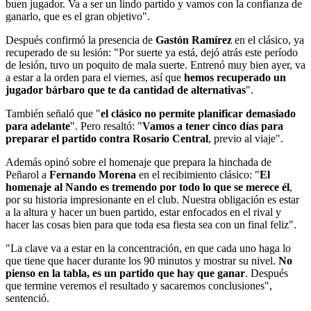
buen jugador. Va a ser un lindo partido y vamos con la confianza de
ganarlo, que es el gran objetivo".
Después confirmó la presencia de
Gastón Ramírez
en el clásico, ya
recuperado de su lesión: "Por suerte ya está, dejó atrás este período
de lesión, tuvo un poquito de mala suerte. Entrenó muy bien ayer, va
a estar a la orden para el viernes, así que
hemos recuperado un
jugador bárbaro que te da cantidad de alternativas
".
También señaló que "
el clásico no permite planificar demasiado
para adelante
". Pero resaltó: "
Vamos a tener cinco días para
preparar el partido contra Rosario Central
, previo al viaje".
Además opinó sobre el homenaje que prepara la hinchada de
Peñarol a
Fernando Morena
en el recibimiento clásico: "
El
homenaje al Nando es tremendo por todo lo que se merece él
,
por su historia impresionante en el club. Nuestra obligación es estar
a la altura y hacer un buen partido, estar enfocados en el rival y
hacer las cosas bien para que toda esa fiesta sea con un final feliz".
"La clave va a estar en la concentración, en que cada uno haga lo
que tiene que hacer durante los 90 minutos y mostrar su nivel.
No
pienso en la tabla, es un partido que hay que ganar
. Después
que termine veremos el resultado y sacaremos conclusiones",
sentenció.