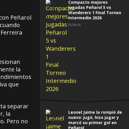
Compacto mejores
jugadas Peñarol 5 vs
Wanderers 1 Final Torneo
 con Peñarol
Intermedio 2026
, cuando
05/08/26
Ferreira
esionan
mente la
ndimientos
iva que
nta separar
Leonel Jaime la rompió de
, la
nuevo: jugó, hizo jugar y
ho. Pero no
marcó su primer gol en
Peñarol