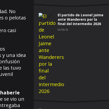
dad. No
El partido de Leonel Jaime
es o pelotas
ante Wanderers por la
final del intermedio 2026
ro casi
06/08/26
ios
 y una idea
confusión
e las tuvo
uvenil
 haberle
e se vio un
entregaba