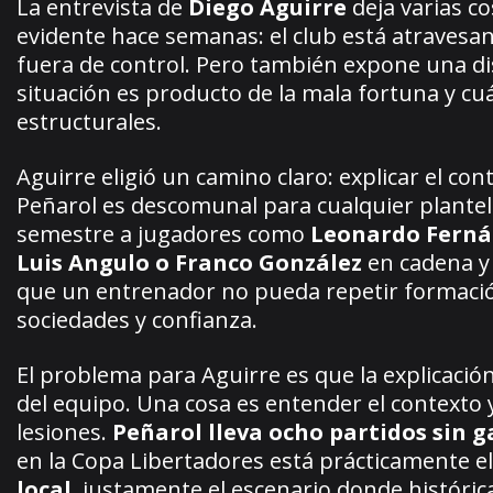
La entrevista de
Diego Aguirre
deja varias c
evidente hace semanas: el club está atravesan
fuera de control. Pero también expone una 
situación es producto de la mala fortuna y cu
estructurales.
Aguirre eligió un camino claro: explicar el con
Peñarol es descomunal para cualquier plantel
semestre a jugadores como
Leonardo Fernán
Luis Angulo o Franco González
en cadena y
que un entrenador no pueda repetir formaci
sociedades y confianza.
El problema para Aguirre es que la explicació
del equipo. Una cosa es entender el contexto 
lesiones.
Peñarol lleva ocho partidos sin 
en la Copa Libertadores está prácticamente 
local
, justamente el escenario donde históric