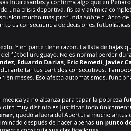
osas interesantes y confirma algo que en Peñarol
do una crisis deportiva, física y anímica compl
discusión mucho más profunda sobre cuánto de 
ánto es consecuencia de decisiones futbolísticas
texto. Y en parte tiene razón. La lista de bajas q
 del fútbol uruguayo. No es normal perder dura
dez, Eduardo Darias, Eric Remedi, Javier C
 durante tantos partidos consecutivos. Tampoc
ón en meses. Eso afecta automatismos, funcion
n médica ya no alcanza para tapar la pobreza fut
y otra muy distinta es justificar todo únicament
ganar
, quedó afuera del Apertura mucho antes 
eliminado después de hacer apenas
un punto de
amente construía sus clasificaciones.