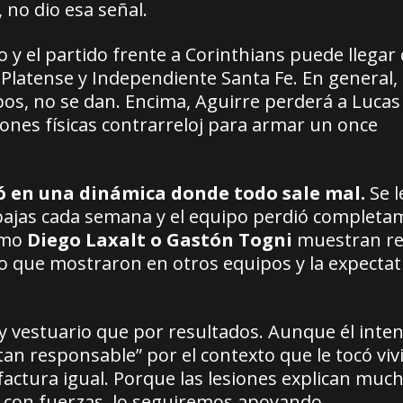
 no dio esa señal.
y el partido frente a Corinthians puede llegar
 Platense y Independiente Santa Fe. En general
os, no se dan. Encima, Aguirre perderá a Lucas 
nes físicas contrarreloj para armar un once
ó en una dinámica donde todo sale mal.
Se l
ajas cada semana y el equipo perdió completa
como
Diego Laxalt o Gastón Togni
muestran re
o que mostraron en otros equipos y la expectat
 y vestuario que por resultados. Aunque él inte
an responsable” por el contexto que le tocó vivir
actura igual. Porque las lesiones explican muc
a con fuerzas, lo seguiremos apoyando.