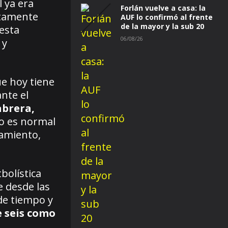
 ya era
Forlán vuelve a casa: la
etamente
AUF lo confirmó al frente
de la mayor y la sub 20
esta
06/08/26
 y
ue hoy tiene
nte el
abrera,
o es normal
amiento,
bolística
e desde las
de tiempo y
 seis como