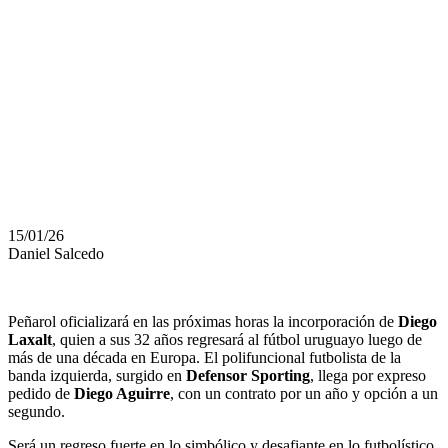
POLIFUNCIONALIDA
Y UNA
APUESTA DE
AGUIRRE
15/01/26
Daniel Salcedo
Peñarol oficializará en las próximas horas la incorporación de
Diego
Laxalt
, quien a sus 32 años regresará al fútbol uruguayo luego de
más de una década en Europa. El polifuncional futbolista de la
banda izquierda, surgido en
Defensor Sporting
, llega por expreso
pedido de
Diego Aguirre
, con un contrato por un año y opción a un
segundo.
Será un regreso fuerte en lo simbólico y desafiante en lo futbolístico.