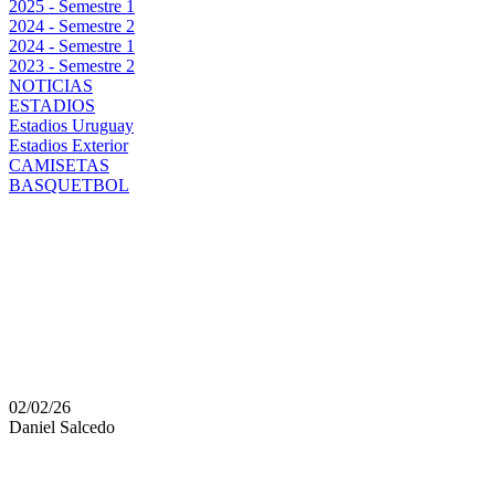
2025 - Semestre 1
2024 - Semestre 2
2024 - Semestre 1
2023 - Semestre 2
NOTICIAS
ESTADIOS
Estadios Uruguay
Estadios Exterior
CAMISETAS
BASQUETBOL
EL 1X1 DE PEÑAROL E
FIRME, REMEDI COMO
QUE COMPITIÓ SIN B
02/02/26
Daniel Salcedo