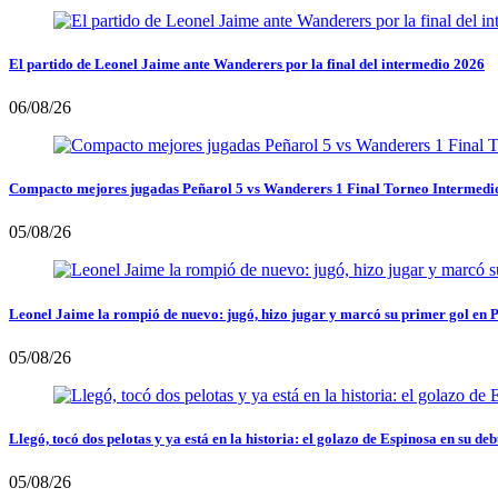
El partido de Leonel Jaime ante Wanderers por la final del intermedio 2026
06/08/26
Compacto mejores jugadas Peñarol 5 vs Wanderers 1 Final Torneo Intermedi
05/08/26
Leonel Jaime la rompió de nuevo: jugó, hizo jugar y marcó su primer gol en 
05/08/26
Llegó, tocó dos pelotas y ya está en la historia: el golazo de Espinosa en su deb
05/08/26