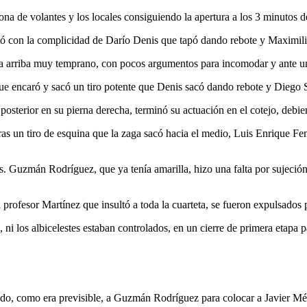
 de volantes y los locales consiguiendo la apertura a los 3 minutos d
 con la complicidad de Darío Denis que tapó dando rebote y Maximilian
ta arriba muy temprano, con pocos argumentos para incomodar y ante un 
e encaró y sacó un tiro potente que Denis sacó dando rebote y Diego 
 posterior en su pierna derecha, terminó su actuación en el cotejo, de
Tras un tiro de esquina que la zaga sacó hacia el medio, Luis Enrique
s. Guzmán Rodríguez, que ya tenía amarilla, hizo una falta por sujeción 
l profesor Martínez que insultó a toda la cuarteta, se fueron expulsados p
 ni los albicelestes estaban controlados, en un cierre de primera etapa p
ndo, como era previsible, a Guzmán Rodríguez para colocar a Javier M