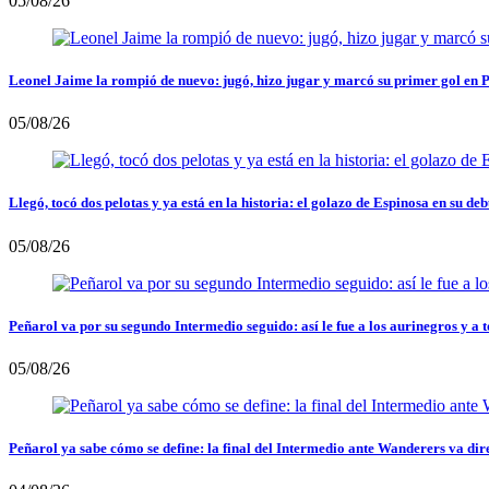
05/08/26
Leonel Jaime la rompió de nuevo: jugó, hizo jugar y marcó su primer gol en 
05/08/26
Llegó, tocó dos pelotas y ya está en la historia: el golazo de Espinosa en su deb
05/08/26
Peñarol va por su segundo Intermedio seguido: así le fue a los aurinegros y a t
05/08/26
Peñarol ya sabe cómo se define: la final del Intermedio ante Wanderers va dir