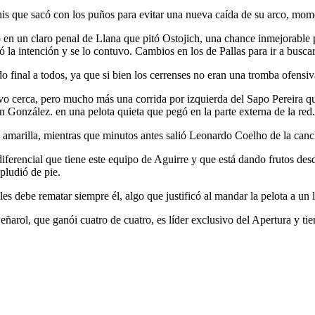
is que sacó con los puños para evitar una nueva caída de su arco, mome
 en un claro penal de Llana que pitó Ostojich, una chance inmejorable p
nó la intención y se lo contuvo. Cambios en los de Pallas para ir a busca
o final a todos, ya que si bien los cerrenses no eran una tromba ofens
 cerca, pero mucho más una corrida por izquierda del Sapo Pereira qu
ín González. en una pelota quieta que pegó en la parte externa de la red.
 amarilla, mientras que minutos antes salió Leonardo Coelho de la canc
erencial que tiene este equipo de Aguirre y que está dando frutos desde s
pludió de pie.
s debe rematar siempre él, algo que justificó al mandar la pelota a un 
eñarol, que ganói cuatro de cuatro, es líder exclusivo del Apertura y t