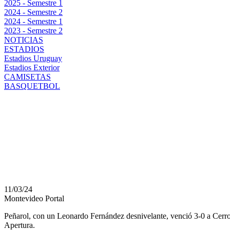
2025 - Semestre 1
2024 - Semestre 2
2024 - Semestre 1
2023 - Semestre 2
NOTICIAS
ESTADIOS
Estadios Uruguay
Estadios Exterior
CAMISETAS
BASQUETBOL
EL AURINEGRO CON 
ENCENDIDO, VENCIÓ 3
PERFECTO
11/03/24
Montevideo Portal
Peñarol, con un Leonardo Fernández desnivelante, venció 3-0 a Cerro e
Apertura.