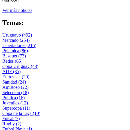
04/08/26
Ver más noticias
Temas:
Uruguayo
(492)
Mercado
(254)
Libertadores
(216)
Polemica
(86)
Basquet
(73)
Redes
(65)
Copa Uruguay
(48)
AUF
(35)
Entrevista
(29)
Sanidad
(24)
Amistoso
(22)
Seleccion
(18)
Politica
(16)
Juveniles
(12)
Supercopa
(11)
Copa de la Liga
(10)
Futsal
(7)
Rugby
(2)
Futbol Playa
(1)