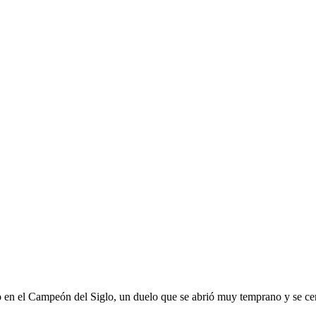
LEO FERNÁNDEZ
-0 A CERRO Y SIGUE
n el Campeón del Siglo, un duelo que se abrió muy temprano y se cerró 