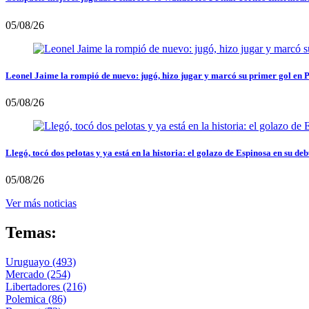
05/08/26
Leonel Jaime la rompió de nuevo: jugó, hizo jugar y marcó su primer gol en 
05/08/26
Llegó, tocó dos pelotas y ya está en la historia: el golazo de Espinosa en su deb
05/08/26
Ver más noticias
Temas:
Uruguayo
(493)
Mercado
(254)
Libertadores
(216)
Polemica
(86)