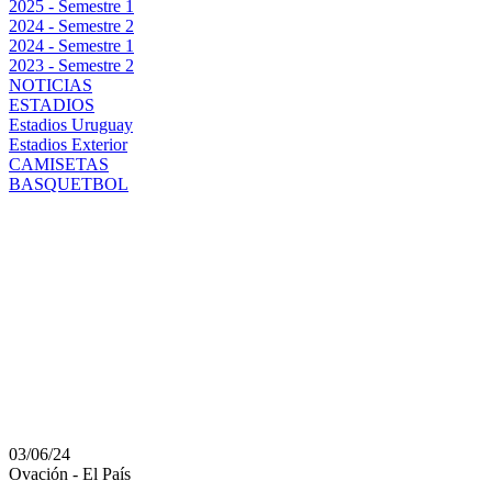
2025 - Semestre 1
2024 - Semestre 2
2024 - Semestre 1
2023 - Semestre 2
NOTICIAS
ESTADIOS
Estadios Uruguay
Estadios Exterior
CAMISETAS
BASQUETBOL
EL CAMPEÓN PERFEC
EL TORNEO APERTURA
PIENSA EN LO QUE SE
URUGUAYO
03/06/24
Ovación - El País