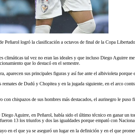
de Peñarol logró la clasificación a octavos de final de la Copa Libertad
es climáticas tal vez no eran las ideales y que incluso Diego Aguirre 
cionamiento que lo destacó en el semestre.
a, aparecen sus principales figuras y así fue ante el albivioleta porqu
s remates de Dudú y Chopitea y en la jugada siguiente, en el arco con
pero con chispazos de sus hombres más destacados, el aurinegro le puso 
Diego Aguirre, en Peñarol, había sido el último técnico en ganar un to
 fueron 13 los triunfos y dos las igualdades porque empató con Naciona
 en el que ya se aseguró un lugar en la definición y en el que promete s