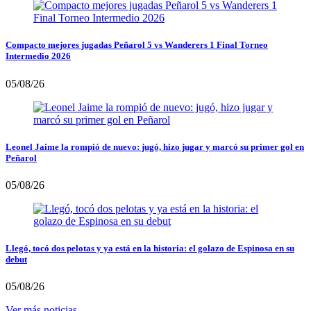
Compacto mejores jugadas Peñarol 5 vs Wanderers 1 Final Torneo
Intermedio 2026
05/08/26
Leonel Jaime la rompió de nuevo: jugó, hizo jugar y marcó su primer gol en
Peñarol
05/08/26
Llegó, tocó dos pelotas y ya está en la historia: el golazo de Espinosa en su
debut
05/08/26
Ver más noticias