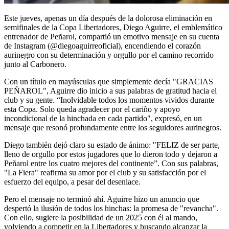
Este jueves, apenas un día después de la dolorosa eliminación en
semifinales de la Copa Libertadores, Diego Aguirre, el emblemático
entrenador de Peñarol, compartió un emotivo mensaje en su cuenta
de Instagram (@diegoaguirreoficial), encendiendo el corazón
aurinegro con su determinación y orgullo por el camino recorrido
junto al Carbonero.
Con un título en mayúsculas que simplemente decía "GRACIAS
PEÑAROL", Aguirre dio inicio a sus palabras de gratitud hacia el
club y su gente. “Inolvidable todos los momentos vividos durante
esta Copa. Solo queda agradecer por el cariño y apoyo
incondicional de la hinchada en cada partido", expresó, en un
mensaje que resonó profundamente entre los seguidores aurinegros.
Diego también dejó claro su estado de ánimo: "FELIZ de ser parte,
lleno de orgullo por estos jugadores que lo dieron todo y dejaron a
Peñarol entre los cuatro mejores del continente”. Con sus palabras,
"La Fiera" reafirma su amor por el club y su satisfacción por el
esfuerzo del equipo, a pesar del desenlace.
Pero el mensaje no terminó ahí. Aguirre hizo un anuncio que
despertó la ilusión de todos los hinchas: la promesa de "revancha".
Con ello, sugiere la posibilidad de un 2025 con él al mando,
volviendo a competir en la Libertadores y buscando alcanzar la