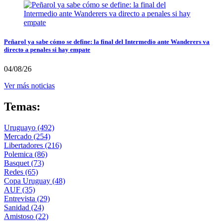
Peñarol ya sabe cómo se define: la final del Intermedio ante Wanderers va
directo a penales si hay empate
04/08/26
Ver más noticias
Temas:
Uruguayo
(492)
Mercado
(254)
Libertadores
(216)
Polemica
(86)
Basquet
(73)
Redes
(65)
Copa Uruguay
(48)
AUF
(35)
Entrevista
(29)
Sanidad
(24)
Amistoso
(22)