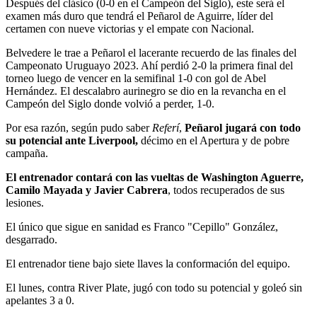
Después del clásico (0-0 en el Campeón del Siglo), este será el
examen más duro que tendrá el Peñarol de Aguirre, líder del
certamen con nueve victorias y el empate con Nacional.
Belvedere le trae a Peñarol el lacerante recuerdo de las finales del
Campeonato Uruguayo 2023. Ahí perdió 2-0 la primera final del
torneo luego de vencer en la semifinal 1-0 con gol de Abel
Hernández. El descalabro aurinegro se dio en la revancha en el
Campeón del Siglo donde volvió a perder, 1-0.
Por esa razón, según pudo saber
Referí
,
Peñarol jugará con todo
su potencial ante Liverpool,
décimo en el Apertura y de pobre
campaña.
El entrenador contará con las vueltas de Washington Aguerre,
Camilo Mayada y Javier Cabrera
, todos recuperados de sus
lesiones.
El único que sigue en sanidad es Franco "Cepillo" González,
desgarrado.
El entrenador tiene bajo siete llaves la conformación del equipo.
El lunes, contra River Plate, jugó con todo su potencial y goleó sin
apelantes 3 a 0.