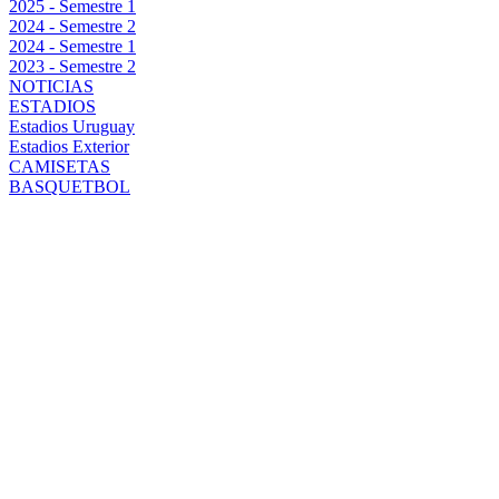
2025 - Semestre 1
2024 - Semestre 2
2024 - Semestre 1
2023 - Semestre 2
NOTICIAS
ESTADIOS
Estadios Uruguay
Estadios Exterior
CAMISETAS
BASQUETBOL
EL PEÑAROL
DE AGUIRRE
PONDRÁ TODA
LA CARNE EN
EL ASADOR
CONTRA