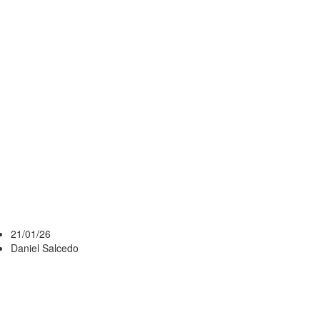
PARA
ENFRENTAR A
COLO COLO:
TRES
CAMBIOS Y
EL REGRESO
DE AGUERRE
21/01/26
Daniel Salcedo