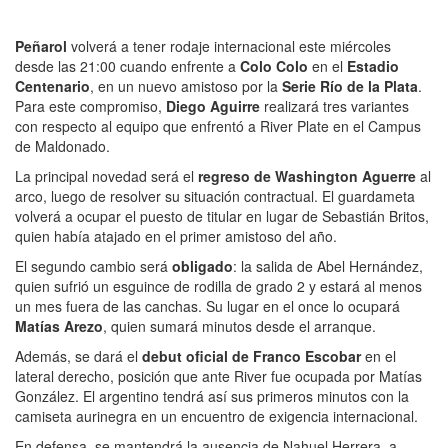
Peñarol
volverá a tener rodaje internacional este miércoles
desde las 21:00 cuando enfrente a
Colo Colo
en el
Estadio
Centenario
, en un nuevo amistoso por la
Serie Río de la Plata
.
Para este compromiso,
Diego Aguirre
realizará tres variantes
con respecto al equipo que enfrentó a River Plate en el Campus
de Maldonado.
La principal novedad será el
regreso de Washington Aguerre
al
arco, luego de resolver su situación contractual. El guardameta
volverá a ocupar el puesto de titular en lugar de Sebastián Britos,
quien había atajado en el primer amistoso del año.
El segundo cambio será
obligado
: la salida de Abel Hernández,
quien sufrió un esguince de rodilla de grado 2 y estará al menos
un mes fuera de las canchas. Su lugar en el once lo ocupará
Matías Arezo
, quien sumará minutos desde el arranque.
Además, se dará el
debut oficial de Franco Escobar
en el
lateral derecho, posición que ante River fue ocupada por Matías
González. El argentino tendrá así sus primeros minutos con la
camiseta aurinegra en un encuentro de exigencia internacional.
En defensa, se mantendrá la ausencia de Nahuel Herrera, a