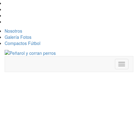
Nosotros
Galería Fotos
Compactos Fútbol
Toggle
navigati
EL
PROBABLE
ONCE DE
PEÑAROL