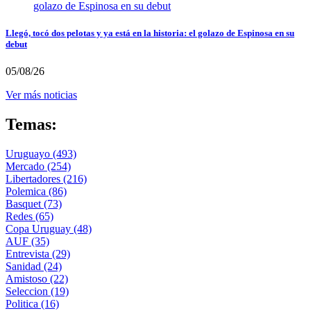
Llegó, tocó dos pelotas y ya está en la historia: el golazo de Espinosa en su
debut
05/08/26
Ver más noticias
Temas:
Uruguayo
(493)
Mercado
(254)
Libertadores
(216)
Polemica
(86)
Basquet
(73)
Redes
(65)
Copa Uruguay
(48)
AUF
(35)
Entrevista
(29)
Sanidad
(24)
Amistoso
(22)
Seleccion
(19)
Politica
(16)