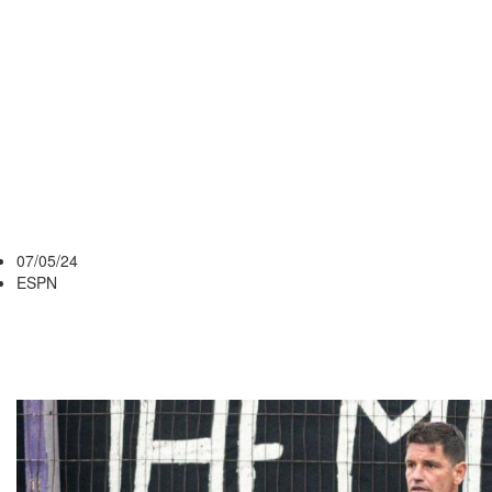
DE ANTONIO
PACHECO
POR SU
VISITA A
PEÑAROL
07/05/24
ESPN