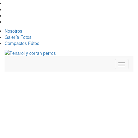
Nosotros
Galería Fotos
Compactos Fútbol
Toggle
navigati
ES MI VIDA,
ES MI
HISTORIA, LA
REFERENCIA