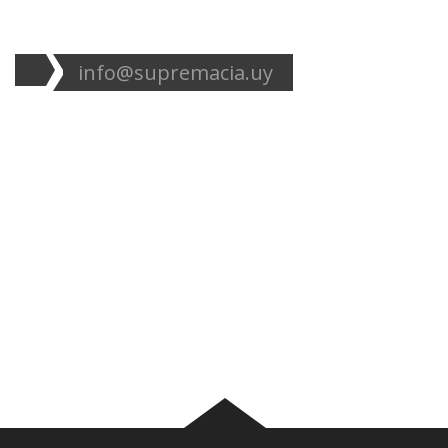
info@supremacia.uy
Accesos directos:
Plantel
Galería
Noticias
Tablas
Camisetas
Estadios Uruguay
Basquetbol
Estadios Exterior
Nosotros
Canciones de la
barra