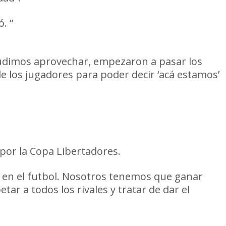
. “
En general nos costó bastante. Había
”.
pudimos aprovechar, empezaron a pasar los
de los jugadores para poder decir ‘acá estamos’
ad que entraron muy bien y le dieron una
ente el partido”.
 por la Copa Libertadores.
a en el futbol. Nosotros tenemos que ganar
ar a todos los rivales y tratar de dar el