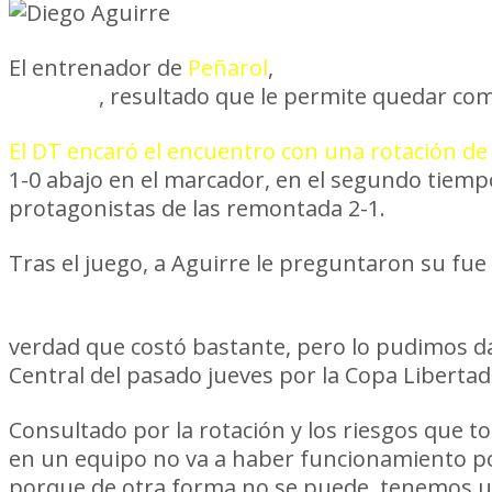
El entrenador de
Peñarol
,
Diego Aguirre, val
Campus
, resultado que le permite quedar com
El DT encaró el encuentro con una rotación de
1-0 abajo en el marcador, en el segundo tiempo
protagonistas de las remontada 2-1.
Tras el juego, a Aguirre le preguntaron su fue u
“Sí, bueno, triunfo importante porque era
verdad que costó bastante, pero lo pudimos dar
Central del pasado jueves por la Copa Libertad
Consultado por la rotación y los riesgos que 
en un equipo no va a haber funcionamiento p
porque de otra forma no se puede, tenemos un