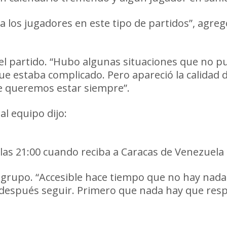
los jugadores en este tipo de partidos”, agregó
dimos dar vuelta porque estaba complicado
del partido. “Hubo algunas situaciones que no 
que estaba complicado. Pero apareció la calidad 
de queremos estar siempre”.
al equipo dijo:
“Buscamos variantes y la verd
 que creo que hizo que ganaramos merecidam
 las 21:00 cuando reciba a Caracas de Venezuela
el grupo. “Accesible hace tiempo que no hay nad
 después seguir. Primero que nada hay que respet