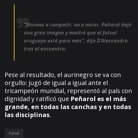
“Vinimos a competir, no a mirar. Peñarol dejó
una gran imagen y mostró que el futsal
uruguayo está para más”, dijo D’Alessandro
tras el encuentro.
Pese al resultado, el aurinegro se va con
orgullo: jugó de igual a igual ante el
tricampeón mundial, representó al país con
dignidad y ratificó que
Peñarol es el más
grande, en todas las canchas y en todas
las disciplinas
.
Futsal