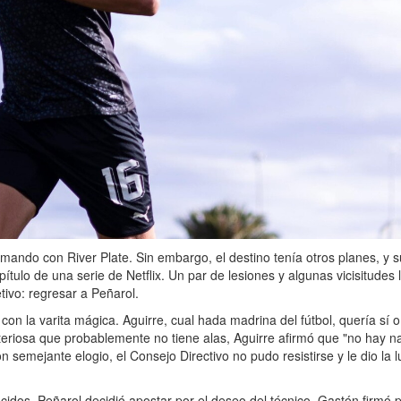
rmando con River Plate. Sin embargo, el destino tenía otros planes, y 
ulo de una serie de Netflix. Un par de lesiones y algunas vicisitudes 
etivo: regresar a Peñarol.
con la varita mágica. Aguirre, cual hada madrina del fútbol, quería sí o
teriosa que probablemente no tiene alas, Aguirre afirmó que "no hay n
n semejante elogio, el Consejo Directivo no pudo resistirse y le dio la 
idos, Peñarol decidió apostar por el deseo del técnico. Gastón firmó 