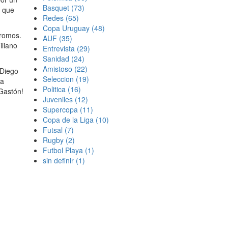
Basquet
(73)
s que
Redes
(65)
Copa Uruguay
(48)
Aromos.
AUF
(35)
iliano
Entrevista
(29)
Sanidad
(24)
Amistoso
(22)
 Diego
Seleccion
(19)
ra
Politica
(16)
 Gastón!
Juveniles
(12)
Supercopa
(11)
Copa de la Liga
(10)
Futsal
(7)
Rugby
(2)
Futbol Playa
(1)
sin definir
(1)