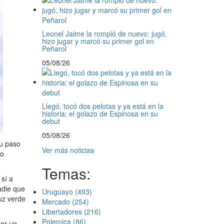
Leonel Jaime la rompió de nuevo: jugó,
hizo jugar y marcó su primer gol en
Peñarol
05/08/26
Llegó, tocó dos pelotas y ya está en la
historia: el golazo de Espinosa en su
debut
05/08/26
su paso
Ver más noticias
lo
Temas:
 sí a
adie que
Uruguayo
(493)
luz verde
Mercado
(254)
Libertadores
(216)
Polemica
(86)
por un