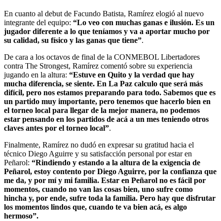
En cuanto al debut de Facundo Batista, Ramírez elogió al nuevo
integrante del equipo:
“Lo veo con muchas ganas e ilusión. Es un
jugador diferente a lo que teníamos y va a aportar mucho por
su calidad, su físico y las ganas que tiene”
.
De cara a los octavos de final de la CONMEBOL Libertadores
contra The Strongest, Ramírez comentó sobre su experiencia
jugando en la altura:
“Estuve en Quito y la verdad que hay
mucha diferencia, se siente. En La Paz calculo que será más
difícil, pero nos estamos preparando para todo. Sabemos que es
un partido muy importante, pero tenemos que hacerlo bien en
el torneo local para llegar de la mejor manera, no podemos
estar pensando en los partidos de acá a un mes teniendo otros
claves antes por el torneo local”
.
Finalmente, Ramírez no dudó en expresar su gratitud hacia el
técnico Diego Aguirre y su satisfacción personal por estar en
Peñarol:
“Rindiendo y estando a la altura de la exigencia de
Peñarol, estoy contento por Diego Aguirre, por la confianza que
me da, y por mí y mi familia. Estar en Peñarol no es fácil por
momentos, cuando no van las cosas bien, uno sufre como
hincha y, por ende, sufre toda la familia. Pero hay que disfrutar
los momentos lindos que, cuando te va bien acá, es algo
hermoso”.