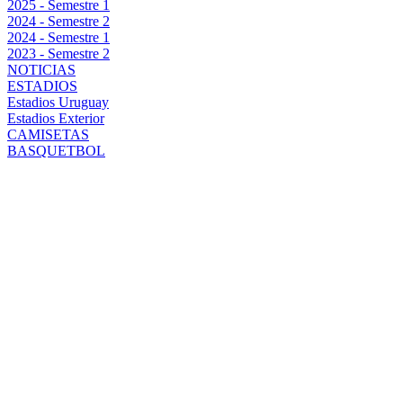
2025 - Semestre 1
2024 - Semestre 2
2024 - Semestre 1
2023 - Semestre 2
NOTICIAS
ESTADIOS
Estadios Uruguay
Estadios Exterior
CAMISETAS
BASQUETBOL
GASTÓN
RAMÍREZ:
NOS ESTAMOS
ADAPTANDO Y
TRABAJANDO
PARA LOGRAR