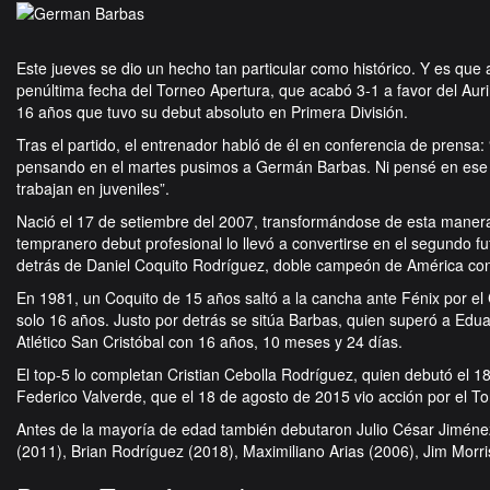
Este jueves se dio un hecho tan particular como histórico. Y es que 
penúltima fecha del Torneo Apertura, que acabó 3-1 a favor del Aur
16 años que tuvo su debut absoluto en Primera División.
Tras el partido, el entrenador habló de él en conferencia de prensa: 
pensando en el martes pusimos a Germán Barbas. Ni pensé en ese 
trabajan en juveniles”.
Nació el 17 de setiembre del 2007, transformándose de esta manera
tempranero debut profesional lo llevó a convertirse en el segundo f
detrás de Daniel Coquito Rodríguez, doble campeón de América con
En 1981, un Coquito de 15 años saltó a la cancha ante Fénix por e
solo 16 años. Justo por detrás se sitúa Barbas, quien superó a Edu
Atlético San Cristóbal con 16 años, 10 meses y 24 días.
El top-5 lo completan Cristian Cebolla Rodríguez, quien debutó el 1
Federico Valverde, que el 18 de agosto de 2015 vio acción por el T
Antes de la mayoría de edad también debutaron Julio César Jiménez 
(2011), Brian Rodríguez (2018), Maximiliano Arias (2006), Jim Morri