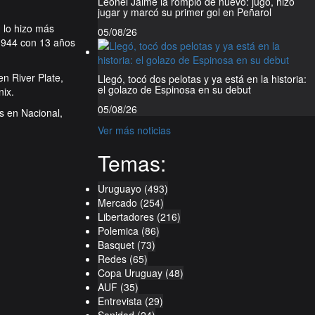
Leonel Jaime la rompió de nuevo: jugó, hizo
jugar y marcó su primer gol en Peñarol
 lo hizo más
05/08/26
1944 con 13 años
n River Plate,
Llegó, tocó dos pelotas y ya está en la historia:
el golazo de Espinosa en su debut
ix.
05/08/26
s en Nacional,
Ver más noticias
Temas:
Uruguayo
(493)
Mercado
(254)
Libertadores
(216)
Polemica
(86)
Basquet
(73)
Redes
(65)
Copa Uruguay
(48)
AUF
(35)
Entrevista
(29)