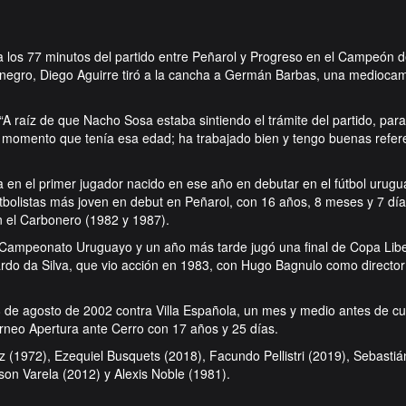
a los 77 minutos del partido entre Peñarol y Progreso en el Campeón de
inegro, Diego Aguirre tiró a la cancha a Germán Barbas, una mediocam
“A raíz de que Nacho Sosa estaba sintiendo el trámite del partido, para
momento que tenía esa edad; ha trabajado bien y tengo buenas refere
 en el primer jugador nacido en ese año en debutar en el fútbol urugu
utbolistas más joven en debut en Peñarol, con 16 años, 8 meses y 7 día
 el Carbonero (1982 y 1987).
l Campeonato Uruguayo y un año más tarde jugó una final de Copa Lib
ardo da Silva, que vio acción en 1983, con Hugo Bagnulo como director 
8 de agosto de 2002 contra Villa Española, un mes y medio antes de cu
orneo Apertura ante Cerro con 17 años y 25 días.
(1972), Ezequiel Busquets (2018), Facundo Pellistri (2019), Sebastián
son Varela (2012) y Alexis Noble (1981).