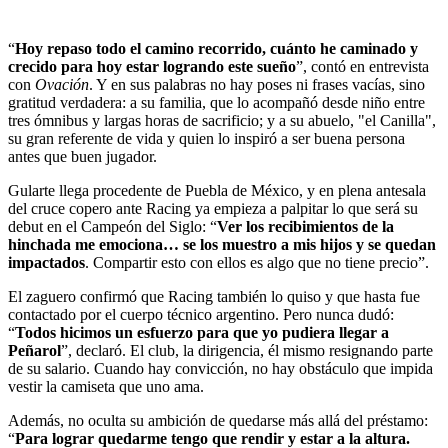
“
Hoy repaso todo el camino recorrido, cuánto he caminado y
crecido para hoy estar logrando este sueño
”, contó en entrevista
con
Ovación
. Y en sus palabras no hay poses ni frases vacías, sino
gratitud verdadera: a su familia, que lo acompañó desde niño entre
tres ómnibus y largas horas de sacrificio; y a su abuelo, "el Canilla",
su gran referente de vida y quien lo inspiró a ser buena persona
antes que buen jugador.
Gularte llega procedente de Puebla de México, y en plena antesala
del cruce copero ante Racing ya empieza a palpitar lo que será su
debut en el Campeón del Siglo: “
Ver los recibimientos de la
hinchada me emociona… se los muestro a mis hijos y se quedan
impactados
. Compartir esto con ellos es algo que no tiene precio”.
El zaguero confirmó que Racing también lo quiso y que hasta fue
contactado por el cuerpo técnico argentino. Pero nunca dudó:
“
Todos hicimos un esfuerzo para que yo pudiera llegar a
Peñarol
”, declaró. El club, la dirigencia, él mismo resignando parte
de su salario. Cuando hay convicción, no hay obstáculo que impida
vestir la camiseta que uno ama.
Además, no oculta su ambición de quedarse más allá del préstamo:
“
Para lograr quedarme tengo que rendir y estar a la altura.