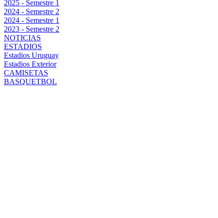
2025 - Semestre 1
2024 - Semestre 2
2024 - Semestre 1
2023 - Semestre 2
NOTICIAS
ESTADIOS
Estadios Uruguay
Estadios Exterior
CAMISETAS
BASQUETBOL
GULARTE, UN
MANYA DE
ALMA:
PEÑAROL ES
UN SUEÑO
QUE VENGO