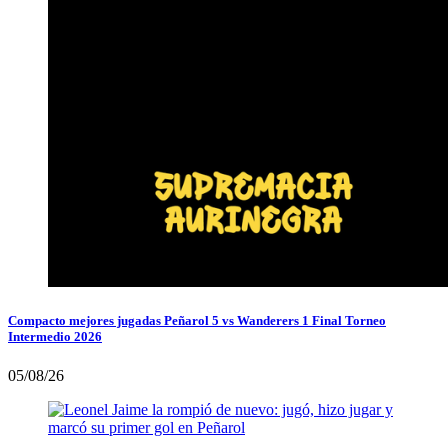
Compacto mejores jugadas Peñarol 5 vs Wanderers 1 Final Torneo
Intermedio 2026
05/08/26