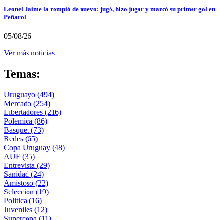
Leonel Jaime la rompió de nuevo: jugó, hizo jugar y marcó su primer gol en
Peñarol
05/08/26
Ver más noticias
Temas:
Uruguayo
(494)
Mercado
(254)
Libertadores
(216)
Polemica
(86)
Basquet
(73)
Redes
(65)
Copa Uruguay
(48)
AUF
(35)
Entrevista
(29)
Sanidad
(24)
Amistoso
(22)
Seleccion
(19)
Politica
(16)
Juveniles
(12)
Supercopa
(11)