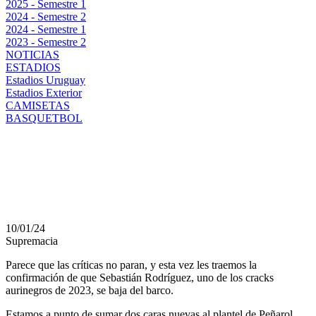
2025 - Semestre 1
2024 - Semestre 2
2024 - Semestre 1
2023 - Semestre 2
NOTICIAS
ESTADIOS
Estadios Uruguay
Estadios Exterior
CAMISETAS
BASQUETBOL
¡HASTA LA
VUELTA SEBA!
10/01/24
Supremacia
Parece que las críticas no paran, y esta vez les traemos la
confirmación de que Sebastián Rodríguez, uno de los cracks
aurinegros de 2023, se baja del barco.
Estamos a punto de sumar dos caras nuevas al plantel de Peñarol