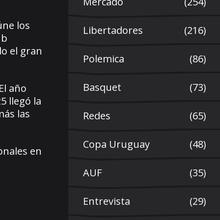
Mercado
(254)
úne los
Libertadores
(216)
ub
o el gran
Polemica
(86)
Basquet
(73)
El año
 llegó la
más las
Redes
(65)
Copa Uruguay
(48)
ionales en
AUF
(35)
Entrevista
(29)