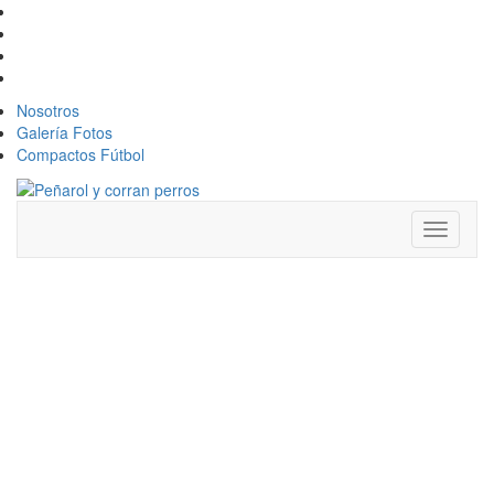
Nosotros
Galería Fotos
Compactos Fútbol
Toggle
navigati
IGNACIO
RUGLIO
RESPONDE
AL DERECHO