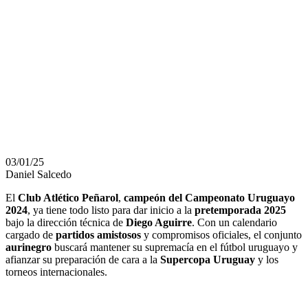
NOVEDADES
DEL
CAMPEÓN
URUGUAYO
03/01/25
Daniel Salcedo
El
Club Atlético Peñarol
,
campeón del Campeonato Uruguayo
2024
, ya tiene todo listo para dar inicio a la
pretemporada 2025
bajo la dirección técnica de
Diego Aguirre
. Con un calendario
cargado de
partidos amistosos
y compromisos oficiales, el conjunto
aurinegro
buscará mantener su supremacía en el fútbol uruguayo y
afianzar su preparación de cara a la
Supercopa Uruguay
y los
torneos internacionales.