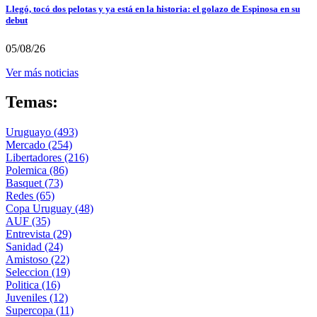
Llegó, tocó dos pelotas y ya está en la historia: el golazo de Espinosa en su
debut
05/08/26
Ver más noticias
Temas:
Uruguayo
(493)
Mercado
(254)
Libertadores
(216)
Polemica
(86)
Basquet
(73)
Redes
(65)
Copa Uruguay
(48)
AUF
(35)
Entrevista
(29)
Sanidad
(24)
Amistoso
(22)
Seleccion
(19)
Politica
(16)
Juveniles
(12)
Supercopa
(11)