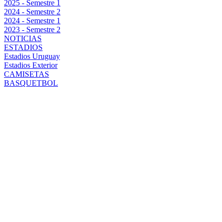
2025 - Semestre 1
2024 - Semestre 2
2024 - Semestre 1
2023 - Semestre 2
NOTICIAS
ESTADIOS
Estadios Uruguay
Estadios Exterior
CAMISETAS
BASQUETBOL
INICIO DE LA
PRETEMPORADA
2025 DE
PEÑAROL:
HORARIOS,
PARTIDOS Y