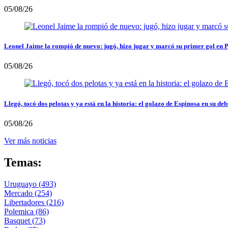
05/08/26
Leonel Jaime la rompió de nuevo: jugó, hizo jugar y marcó su primer gol en 
05/08/26
Llegó, tocó dos pelotas y ya está en la historia: el golazo de Espinosa en su deb
05/08/26
Ver más noticias
Temas:
Uruguayo
(493)
Mercado
(254)
Libertadores
(216)
Polemica
(86)
Basquet
(73)