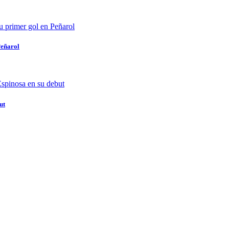
Peñarol
ut