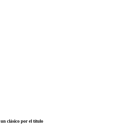
L DERROTÓ 2-0 A
N DEL SIGLO Y
CA
un clásico por el título