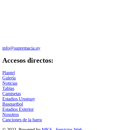
info@supremacia.uy
Accesos directos:
Plantel
Galería
Noticias
Tablas
Camisetas
Estadios Uruguay
Basquetbol
Estadios Exterior
Nosotros
Canciones de la barra
© 2023, Powered by
MKS - Servicios Web