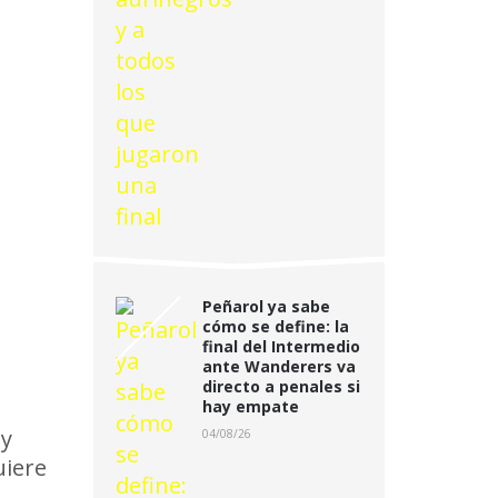
Peñarol ya sabe
cómo se define: la
final del Intermedio
ante Wanderers va
directo a penales si
hay empate
 y
04/08/26
uiere