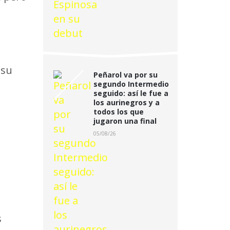
 su
Peñarol va por su
segundo Intermedio
seguido: así le fue a
los aurinegros y a
todos los que
jugaron una final
05/08/26
s