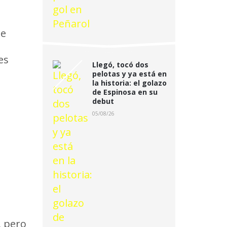
le
es
Llegó, tocó dos
pelotas y ya está en
la historia: el golazo
de Espinosa en su
debut
05/08/26
, pero