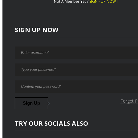
Not A Member Yet ?
SIGN - UP NOW !
SIGN UP NOW
Forget 
TRY OUR SOCIALS ALSO