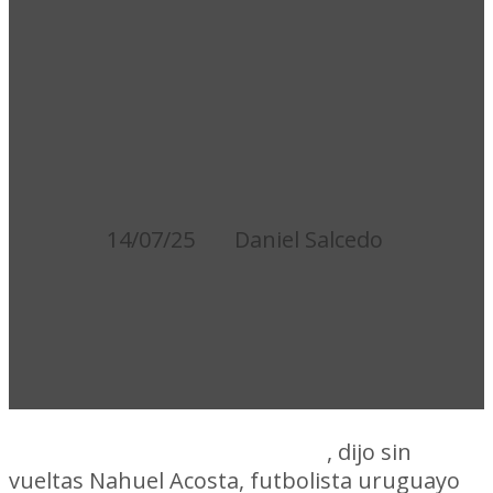
NAHUEL
ACOSTA
QUIERE
VOLVER
14/07/25
Daniel Salcedo
"Jugar en Peñarol es lo mejor que le
puede pasar a una persona"
, dijo sin
vueltas Nahuel Acosta, futbolista uruguayo