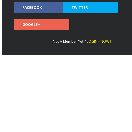
FACEBOOK
TWITTER
GOOGLE+
Not A Member Yet ?
LOGIN - NOW !