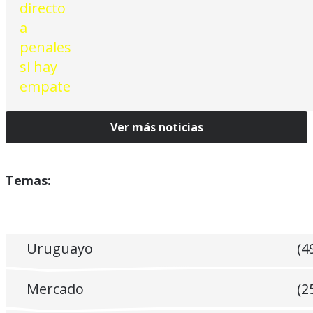
Ver más noticias
Temas:
Uruguayo
(4
Mercado
(2