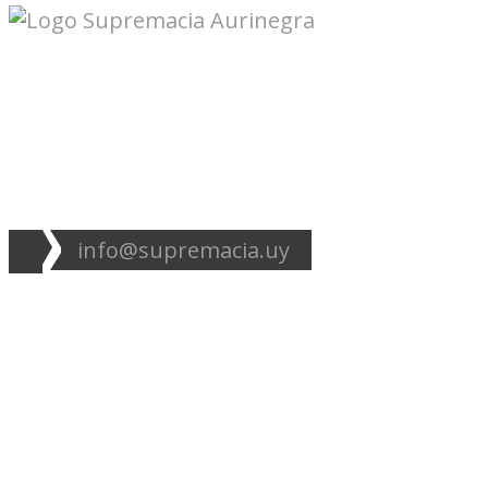
Seguinos en redes:
info@supremacia.uy
Accesos directos:
Plantel
Galería
Noticias
Tablas
Camisetas
Estadios Uruguay