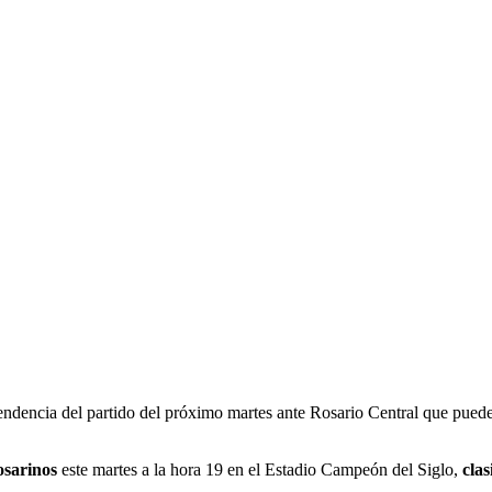
VO QUE CUMPLIR
 PEÑAROL
scendencia del partido del próximo martes ante Rosario Central que puede 
rosarinos
este martes a la hora 19 en el Estadio Campeón del Siglo,
cla