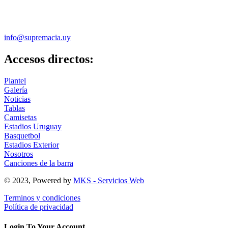
info@supremacia.uy
Accesos directos:
Plantel
Galería
Noticias
Tablas
Camisetas
Estadios Uruguay
Basquetbol
Estadios Exterior
Nosotros
Canciones de la barra
© 2023, Powered by
MKS - Servicios Web
Terminos y condiciones
Política de privacidad
Login To Your Account