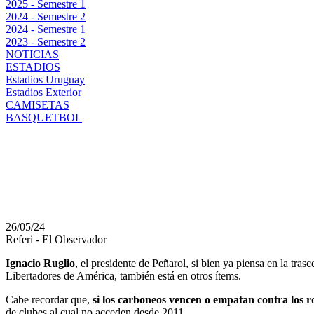
2025 - Semestre 1
2024 - Semestre 2
2024 - Semestre 1
2023 - Semestre 2
NOTICIAS
ESTADIOS
Estadios Uruguay
Estadios Exterior
CAMISETAS
BASQUETBOL
LA PROMESA QUE TU
IGNACIO RUGLIO EN
26/05/24
Referi - El Observador
Ignacio Ruglio
, el presidente de Peñarol, si bien ya piensa en la tra
Libertadores de América, también está en otros ítems.
Cabe recordar que,
si los carboneos vencen o empatan contra los 
de clubes al cual no acceden desde 2011.