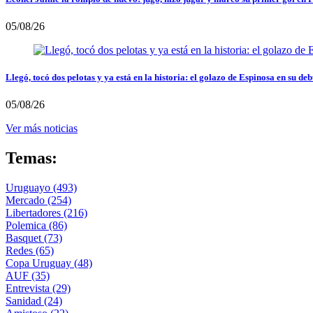
05/08/26
Llegó, tocó dos pelotas y ya está en la historia: el golazo de Espinosa en su deb
05/08/26
Ver más noticias
Temas:
Uruguayo
(493)
Mercado
(254)
Libertadores
(216)
Polemica
(86)
Basquet
(73)
Redes
(65)
Copa Uruguay
(48)
AUF
(35)
Entrevista
(29)
Sanidad
(24)