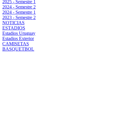
2025 - Semestre 1
2024 - Semestre 2
2024 - Semestre 1
2023 - Semestre 2
NOTICIAS
ESTADIOS
Estadios Uruguay
Estadios Exterior
CAMISETAS
BASQUETBOL
LEO
FERNÁNDEZ:
DE HÉROE A
VILLANO EN
LA FINAL DEL
TORNEO