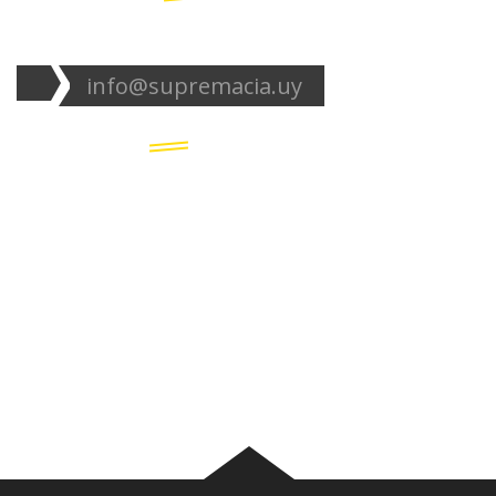
info@supremacia.uy
Accesos directos:
Plantel
Galería
Noticias
Tablas
Camisetas
Estadios Uruguay
Basquetbol
Estadios Exterior
Nosotros
Canciones de la
barra