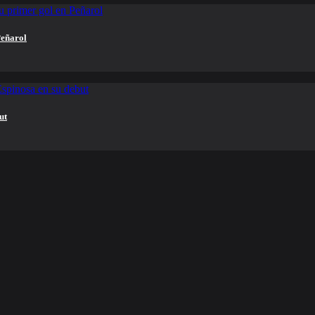
Peñarol
ut