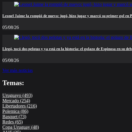
Leonel Jaime la rompió de nuevo: jugó, hizo jugar y marcó su primer gol en 
05/08/26
Llegó, tocó dos pelotas y ya está en la historia: el golazo de Espinosa en su deb
05/08/26
Ver más noticias
Temas:
Uruguayo
(493)
Mercado
(254)
Libertadores
(216)
Polemica
(86)
Basquet
(73)
Redes
(65)
Copa Uruguay
(48)