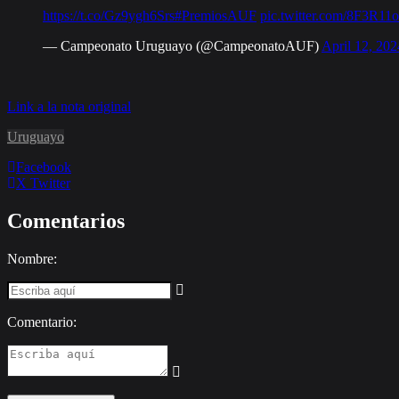
https://t.co/Gz9ygh6Srs
#PremiosAUF
pic.twitter.com/8F3R1
— Campeonato Uruguayo (@CampeonatoAUF)
April 12, 202
Link a la nota original
Uruguayo
Facebook
X Twitter
Comentarios
Nombre:
Comentario: