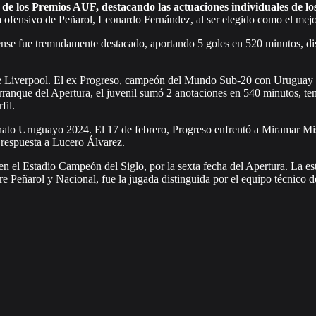
de los Premios AUF, destacando las actuaciones individuales de l
 ofensivo de Peñarol, Leonardo Fernández, al ser elegido como el mejo
ense fue tremndamente destacado, aportando 5 goles en 520 minutos, dist
 de Liverpool. El ex Progreso, campeón del Mundo Sub-20 con Uruguay e
 arranque del Apertura, el juvenil sumó 2 anotaciones en 540 minutos, t
fil.
ato Uruguayo 2024. El 17 de febrero, Progreso enfrentó a Miramar Misi
n respuesta a Lucero Álvarez.
l, en el Estadio Campeón del Siglo, por la sexta fecha del Apertura. L
tre Peñarol y Nacional, fue la jugada distinguida por el equipo técnico