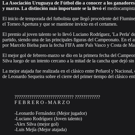
La Asociación Uruguaya de Fútbol dio a conocer a los ganadores 
y marzo. La distinción más importante se la llevó e
l mediocampista
El inicio de temporada del futbolista que llegó procedente del Flumin
el Torneo Apertura y que se mantiene invicto en el certamen.
El premio al joven talento se lo llevó Luciano Rodríguez, 'La Perla'
partido, siendo una de las principales figuras del Campeonato. En el
por Marcelo Bielsa para la fecha FIFA ante País Vasco y Costa de Mar
El mejor gol de febrero-marzo se dio en la primera fecha del Campeon
Silva luego de un intento cercano a la mitad de la cancha que dejó si
La mejor atajada fue realizada en el clásico entre Peñarol y Naciona
de Leonardo Sequeira sobre el cierre del primer tiempo del clásico en
???????????????????????????? ????????????
F E B R E R O - M A R Z O
-Leonardo Fernández (Mejor jugador)
-Luciano Rodríguez (Joven talento)
-Alex Silva (mejor gol)
-Luis Mejía (Mejor atajada)