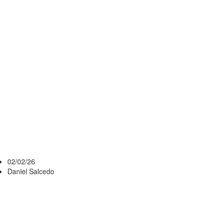
“ENTREVERADA”
DEL CLÁSICO:
LUCIDEZ,
CANSANCIO Y
LA PELOTA
QUE “NO
HACE CASO”
02/02/26
Daniel Salcedo