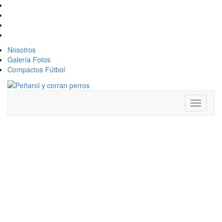
Nosotros
Galería Fotos
Compactos Fútbol
Toggle
navigati
LEO
FERNÁNDEZ
Y UNA
EVALUACIÓN