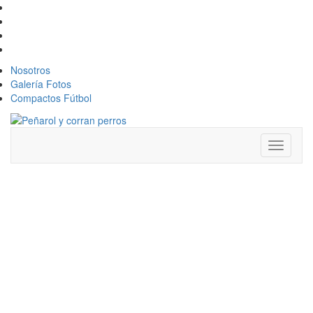
Nosotros
Galería Fotos
Compactos Fútbol
Toggle
navigati
LIGUILLA Y
RECLASIFICATORIO
CON FIXTURE
CONFIRMADO: