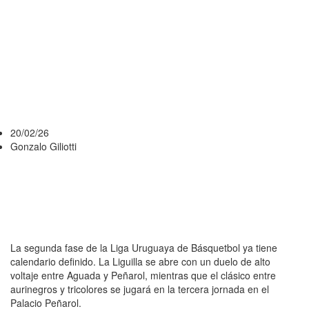
EL CLÁSICO
SERÁ EN LA
FECHA 3 EN
EL PALACIO
20/02/26
Gonzalo Giliotti
La segunda fase de la Liga Uruguaya de Básquetbol ya tiene
calendario definido. La Liguilla se abre con un duelo de alto
voltaje entre Aguada y Peñarol, mientras que el clásico entre
aurinegros y tricolores se jugará en la tercera jornada en el
Palacio Peñarol.