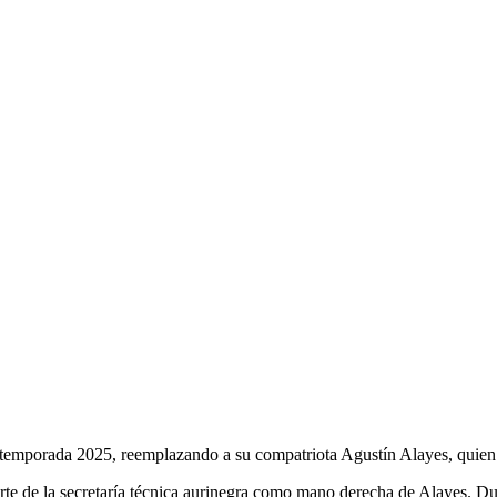
: EL NUEVO
O DE PEÑAROL
temporada 2025, reemplazando a su compatriota Agustín Alayes, quien r
te de la secretaría técnica aurinegra como mano derecha de Alayes. Dur