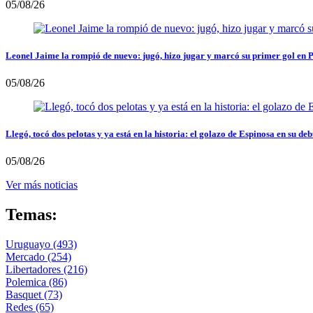
05/08/26
Leonel Jaime la rompió de nuevo: jugó, hizo jugar y marcó su primer gol en 
05/08/26
Llegó, tocó dos pelotas y ya está en la historia: el golazo de Espinosa en su deb
05/08/26
Ver más noticias
Temas:
Uruguayo
(493)
Mercado
(254)
Libertadores
(216)
Polemica
(86)
Basquet
(73)
Redes
(65)