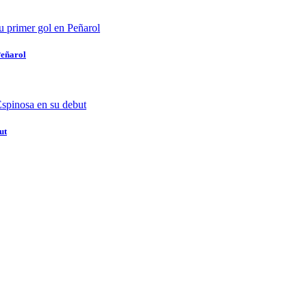
Peñarol
ut