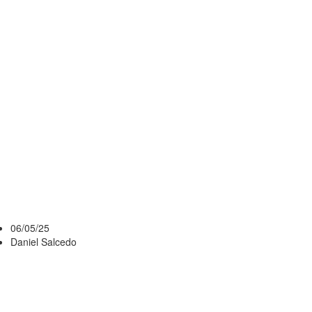
ENFRENTA A
UN RIVAL
CON
NÚMEROS
INSÓLITOS EN
LA COPA
LIBERTADORES
06/05/25
Daniel Salcedo