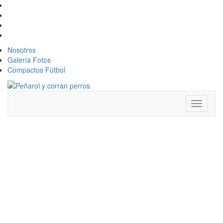
Nosotros
Galería Fotos
Compactos Fútbol
Toggle
navigati
¡MENOS DEL
10% DEL
PRESUPUESTO!
PEÑAROL