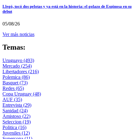
Llegó, tocó dos pelotas y ya está en la historia: el golazo de Espinosa en su
debut
05/08/26
Ver más noticias
Temas:
Uruguayo
(493)
Mercado
(254)
Libertadores
(216)
Polemica
(86)
Basquet
(73)
Redes
(65)
Copa Uruguay
(48)
AUF
(35)
Entrevista
(29)
Sanidad
(24)
Amistoso
(22)
Seleccion
(19)
Politica
(16)
Juveniles
(12)
Supercopa
(11)