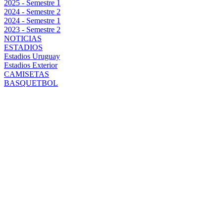
2025 - Semestre 1
2024 - Semestre 2
2024 - Semestre 1
2023 - Semestre 2
NOTICIAS
ESTADIOS
Estadios Uruguay
Estadios Exterior
CAMISETAS
BASQUETBOL
MICHEL
ARAÚJO, EN
LA ÓRBITA DE
PEÑAROL
PARA LA
TEMPORADA